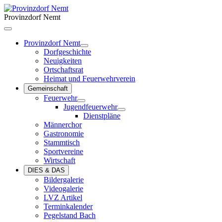
Provinzdorf Nemt
Provinzdorf Nemt
Dorfgeschichte
Neuigkeiten
Ortschaftsrat
Heimat und Feuerwehrverein
Gemeinschaft
Feuerwehr
Jugendfeuerwehr
Dienstpläne
Männerchor
Gastronomie
Stammtisch
Sportvereine
Wirtschaft
DIES & DAS
Bildergalerie
Videogalerie
LVZ Artikel
Terminkalender
Pegelstand Bach